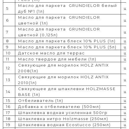
Масло для паркета
GRUNDIELOR белый
5
шт
дуб №1 (1л)
Масло для паркета
GRUNDIELOR
6
шт
цветной (1л)
Масло для паркета
GRUNDIELOR
7
шт
цветной (0,125л)
8
Масло для паркета блеск 10% PLUS (1л)
шт
9
Масло для паркета блеск 10% PLUS (5л)
шт
10
Датское масло для террас
шт
11
Масло твердое для мебели (1л)
шт
Связующие для морилок HOLZ ANTIX
12
шт
2008(1л)
Связующие для морилок HOLZ ANTIX
13
шт
2010(1л)
Связующее для шпаклевки HOLZMASSE
14
шт
BASE (1л)
15
Отбеливатель (1л)
шт
16
Добавка к отбеливателю (500мл)
шт
17
Шпаклевка водная усиленная 500гр
шт
18
Шпаклевка нитро Holzmasse (250мл)
шт
19
Шпаклевна водная Ecostucco (250мл)
шт