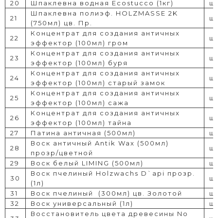
20
Шпаклевна водная Ecostucco (1кг)
шт
Шпаклевна полиэф. HOLZMASSE 2K
21
шт
(750мл) цв. Пр.
Концентрат для создания античных
22
шт
эффектор (100мл) гром
Концентрат для создания античных
23
шт
эффектор (100мл) буря
Концентрат для создания античных
24
шт
эффектор (100мл) старый замок
Концентрат для создания античных
25
шт
эффектор (100мл) сажа
Концентрат для создания античных
26
шт
эффектор (100мл) тайна
27
Патина античная (500мл)
шт
Воск античный Antik Wax (500мл)
28
шт
прозр/цветной
29
Воск белый LIMING (500мл)
шт
Воск пчелиный Holzwachs D`api прозр.
30
шт
(1л)
31
Воск пчелиный
(300мл) цв. Золотой
шт
32
Воск универсальный (1л)
шт
Восстановитель цвета древесины No