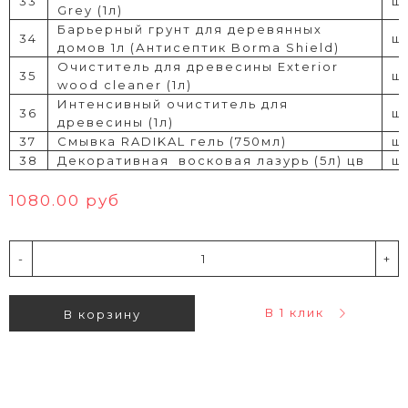
33
шт
Grey (1л)
Барьерный грунт для деревянных
34
шт
домов 1л (Антисептик Borma Shield)
Очиститель для древесины Exterior
35
шт
wood cleaner (1л)
Интенсивный очиститель для
36
шт
древесины (1л)
37
Смывка RADIKAL гель (750мл)
шт
38
Декоративная
восковая лазурь (5л) цв
шт
1080.00 руб
-
+
В 1 клик
В корзину