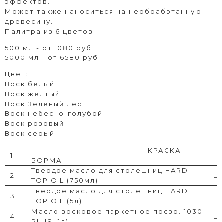
эффектов.
Может также наноситься на необработанную
древесину.
Палитра из 6 цветов.
500 мл - от 1080 руб
5000 мл - от 6580 руб
Цвет:
Воск белый
Воск желтый
Воск Зеленый лес
Воск небесно-голубой
Воск розовый
Воск серый
КРАСКА
1
БОРМА
Твердое масло для столешниц HARD
2
шт
TOP OIL (750мл)
Твердое масло для столешниц HARD
3
шт
TOP OIL (5л)
Масло восковое паркетное прозр. 1030
4
шт
PLUS (1л)