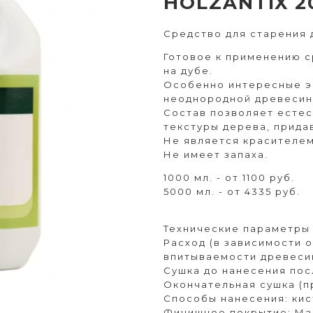
HOLZANTIX 2
Средство для старения 
Готовое к применению 
на дубе.
Особенно интересные э
неоднородной древесин
Состав позволяет есте
текстуры дерева, прида
Не является красителем
Не имеет запаха.
1000 мл. - от 1100 руб.
5000 мл. - от 4335 руб.
Технические параметры
Расход (в зависимости 
впитываемости древесины
Сушка до нанесения посл
Окончательная сушка (при
Способы нанесения: кис
Финишное покрытие: Ма