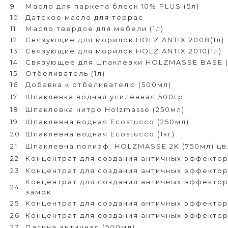
9
Масло для паркета блеск 10% PLUS (5л)
10
Датское масло для террас
11
Масло твердое для мебели (1л)
12
Связующие для морилок HOLZ ANTIX 2008(1л)
13
Связующие для морилок HOLZ ANTIX 2010(1л)
14
Связующее для шпаклевки HOLZMASSE BASE (
15
Отбеливатель (1л)
16
Добавка к отбеливателю (500мл)
17
Шпаклевка водная усиленная 500гр
18
Шпаклевка нитро Holzmasse (250мл)
19
Шпаклевна водная Ecostucco (250мл)
20
Шпаклевна водная Ecostucco (1кг)
21
Шпаклевна полиэф. HOLZMASSE 2K (750мл) цв.
22
Концентрат для создания античных эффектор
23
Концентрат для создания античных эффектор
Концентрат для создания античных эффектор
24
замок
25
Концентрат для создания античных эффектор
26
Концентрат для создания античных эффектор 
27
Патина античная (500мл)