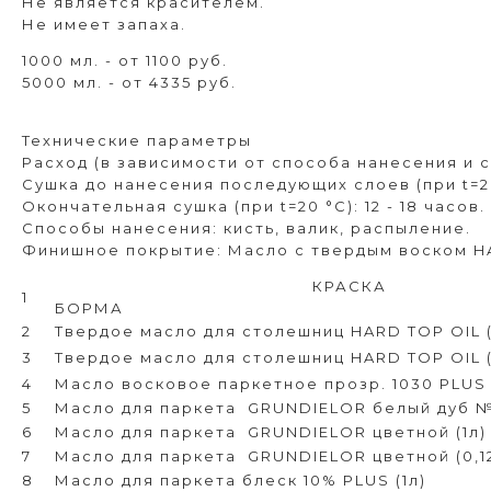
Не является красителем.
Не имеет запаха.
1000 мл. - от 1100 руб.
5000 мл. - от 4335 руб.
Технические параметры
Расход (в зависимости от способа нанесения и с
Сушка до нанесения последующих слоев (при t=20 
Окончательная сушка (при t=20 °C): 12 - 18 часов.
Способы нанесения: кисть, валик, распыление.
Финишное покрытие: Масло с твердым воском HA
КРАСКА
1
БОРМА
2
Твердое масло для столешниц HARD TOP OIL 
3
Твердое масло для столешниц HARD TOP OIL (
4
Масло восковое паркетное прозр. 1030 PLUS 
5
Масло для паркета
GRUNDIELOR белый дуб №1
6
Масло для паркета
GRUNDIELOR цветной (1л)
7
Масло для паркета
GRUNDIELOR цветной (0,1
8
Масло для паркета блеск 10% PLUS (1л)