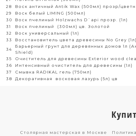
28
Воск античный Antik Wax (500мл) прозр/цвет
29
Воск белый LIMING (500мл)
30
Воск пчелиный Holzwachs D`api прозр. (1л)
31
Воск пчелиный
(300мл) цв. Золотой
32
Воск универсальный (1л)
33
Восстановитель цвета древесины No Grey (1л
Барьерный грунт для деревянных домов 1л (
34
Shield)
35
Очиститель для древесины Exterior wood clea
36
Интенсивный очиститель для древесины (1л)
37
Смывка RADIKAL гель (750мл)
38
Декоративная
восковая лазурь (5л) цв
Купи
Столярная мастерская в Москве
Политика