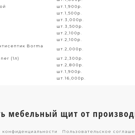
ной
шт.
1,900р.
шт.
1,500р.
шт.
3,000р.
шт.
3,500р.
шт.
2,100р.
)
шт.
2,100р.
Антисептик Borma
шт.
2,000р.
ner (1л)
шт.
2,300р.
шт.
2,800р.
шт.
1,900р.
шт.
16,000р.
ть мебельный щит от производ
 конфиденциальности
Пользовательское соглаш