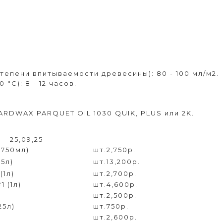
тепени впитываемости древесины): 80 - 100 мл/м2.
°C): 8 - 12 часов.
RDWAX PARQUET OIL 1030 QUIK, PLUS или 2K.
25,09,25
(750мл)
шт.
2,750р.
5л)
шт.
13,200р.
(1л)
шт.
2,700р.
 (1л)
шт.
4,600р.
шт.
2,500р.
25л)
шт.
750р.
шт.
2,600р.