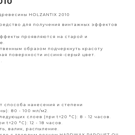
010
древесины HOLZANTIX 2010
средство для получения винтажных эффектов
ффекты проявляются на старой и
е.
ственным образом подчеркнуть красоту
вая поверхности иссиня-серый цвет.
.
от способа нанесения и степени
): 80 - 100 мл/м2.
едующих слоев (при t=20 °C): 8 - 12 часов.
 t=20 °C): 12 - 18 часов.
ть, валик, распыление.
сло с твердым воском HARDWAX PARQUET OIL