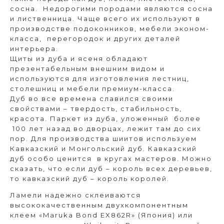
сосна. Недорогими породами являются сосна
и лиственница. Чаще всего их используют в
производстве подоконников, мебели эконом-
класса, перегородок и других деталей
интерьера.
Щиты из дуба и ясеня обладают
презентабельным внешним видом и
используются для изготовления лестниц,
столешниц и мебели премиум-класса.
Дуб во все времена славился своими
свойствами – твердость, стабильность,
красота. Паркет из дуба, уложенный более
100 лет назад во дворцах, лежит там до сих
пор. Для производства шиитов используем
Кавказский и Монгольский дуб. Кавказский
дуб особо ценится в кругах мастеров. Можно
сказать, что если дуб – король всех деревьев,
то кавказский дуб – король королей.
Ламели надежно склеиваются
высококачественным двухкомпонентным
клеем «Maruka Bond EX862R» (Япония) или