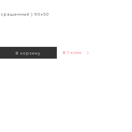
 сращенный ) 90х50
В 1 клик
В корзину