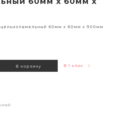
ьный 60мм х 60мм х
б цельноламельный 60мм х 60мм х 900мм
В 1 клик
В корзину
ьный