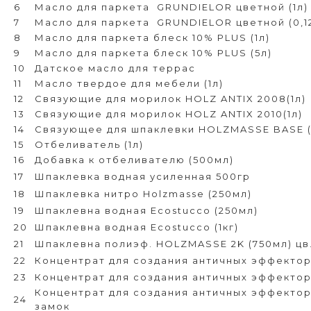
6
Масло для паркета
GRUNDIELOR цветной (1л)
7
Масло для паркета
GRUNDIELOR цветной (0,1
8
Масло для паркета блеск 10% PLUS (1л)
9
Масло для паркета блеск 10% PLUS (5л)
10
Датское масло для террас
11
Масло твердое для мебели (1л)
12
Связующие для морилок HOLZ ANTIX 2008(1л)
13
Связующие для морилок HOLZ ANTIX 2010(1л)
14
Связующее для шпаклевки HOLZMASSE BASE (
15
Отбеливатель (1л)
16
Добавка к отбеливателю (500мл)
17
Шпаклевка водная усиленная 500гр
18
Шпаклевка нитро Holzmasse (250мл)
19
Шпаклевна водная Ecostucco (250мл)
20
Шпаклевна водная Ecostucco (1кг)
21
Шпаклевна полиэф. HOLZMASSE 2K (750мл) цв.
22
Концентрат для создания античных эффектор
23
Концентрат для создания античных эффектор
Концентрат для создания античных эффектор
24
замок