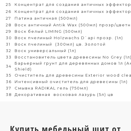
25
Концентрат для создания античных эффектор
26
Концентрат для создания античных эффектор 
27
Патина античная (500мл)
28
Воск античный Antik Wax (500мл) прозр/цвет
29
Воск белый LIMING (500мл)
30
Воск пчелиный Holzwachs D`api прозр. (1л)
31
Воск пчелиный
(300мл) цв. Золотой
32
Воск универсальный (1л)
33
Восстановитель цвета древесины No Grey (1л
Барьерный грунт для деревянных домов 1л (
34
Shield)
35
Очиститель для древесины Exterior wood clea
36
Интенсивный очиститель для древесины (1л)
37
Смывка RADIKAL гель (750мл)
38
Декоративная
восковая лазурь (5л) цв
Купить мебельный щит от